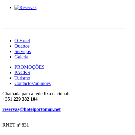
PT
ES
FR
EN
O Hotel
Quartos
Serviços
Galeria
PROMOÇÕES
PACKS
Turismo
Contactos/opiniões
Chamada para a rede fixa nacional:
+351
229 382 104
reservas@hotelportomar.net
RNET nº 831