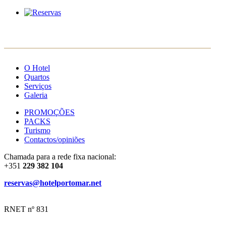
PT
ES
FR
EN
O Hotel
Quartos
Serviços
Galeria
PROMOÇÕES
PACKS
Turismo
Contactos/opiniões
Chamada para a rede fixa nacional:
+351
229 382 104
reservas@hotelportomar.net
RNET nº 831