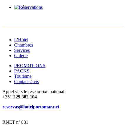
FR
PT
ES
EN
L'Hotel
Chambres
Services
Galerie
PROMOTIONS
PACKS
Tourisme
Contacts/avis
Appel vers le réseau fixe national:
+351
229 382 104
reservas@hotelportomar.net
RNET nº 831