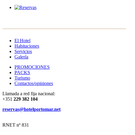
ES
PT
FR
EN
El Hotel
Habitaciones
Servicios
Galería
PROMOCIONES
PACKS
Turismo
Contactos/opiniones
Llamada a red fija nacional:
+351
229 382 104
reservas@hotelportomar.net
RNET nº 831